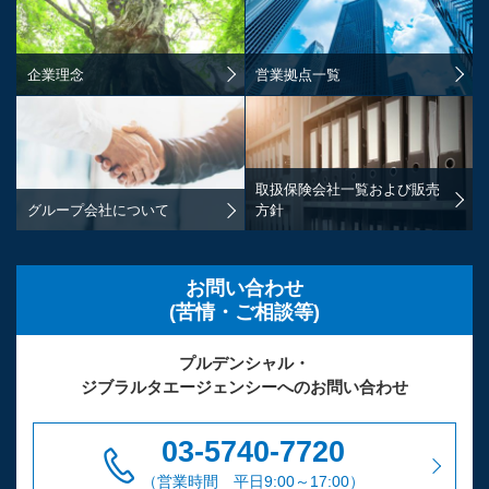
企業理念
営業拠点一覧
取扱保険会社一覧および販売
グループ会社について
方針
お問い合わせ
(苦情・ご相談等)
プルデンシャル・
ジブラルタエージェンシーへの
お問い合わせ
03-5740-7720
（営業時間 平日9:00～17:00）